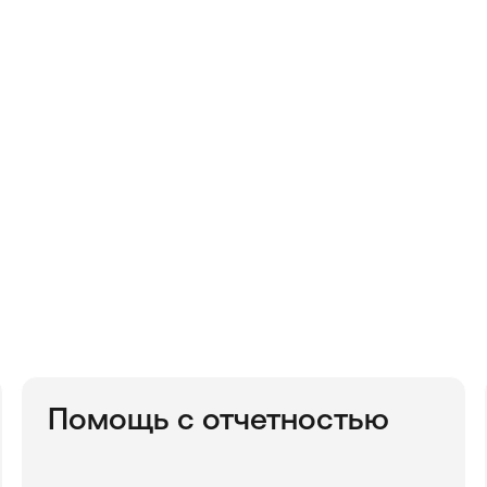
спертом
ого анализа ваших задач
Помощь с отчетностью