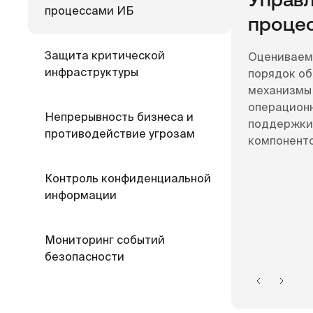
Управ
процессами ИБ
проце
Защита критической
Оцениваем 
инфраструктуры
порядок об
механизмы 
операционн
Непрерывность бизнеса и
поддержки 
противодействие угрозам
компоненто
Контроль конфиденциальной
информации
Мониторинг событий
безопасности